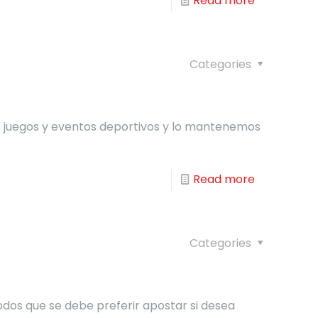
Read more
Categories
s juegos y eventos deportivos y lo mantenemos
Read more
Categories
dos que se debe preferir apostar si desea