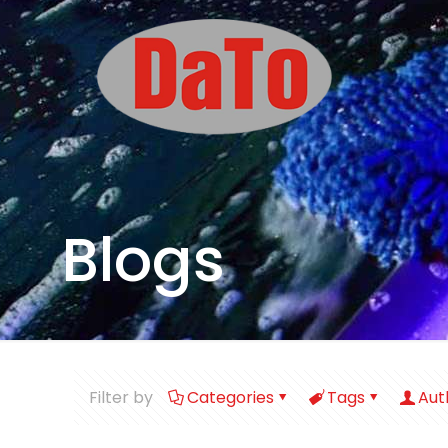
Blogs
Filter by
Categories
Tags
Aut