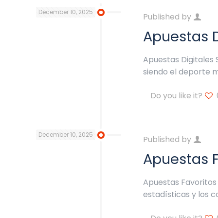
December 10, 2025
Published by
Apuestas D
Apuestas Digitales 
siendo el deporte 
Do you like it?
December 10, 2025
Published by
Apuestas 
Apuestas Favoritos 
estadísticas y los 