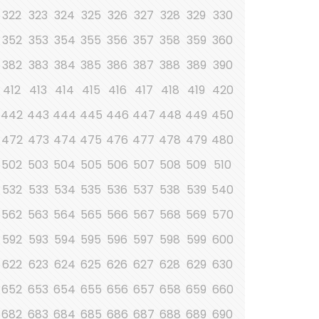
322
323
324
325
326
327
328
329
330
352
353
354
355
356
357
358
359
360
382
383
384
385
386
387
388
389
390
412
413
414
415
416
417
418
419
420
442
443
444
445
446
447
448
449
450
472
473
474
475
476
477
478
479
480
502
503
504
505
506
507
508
509
510
532
533
534
535
536
537
538
539
540
562
563
564
565
566
567
568
569
570
592
593
594
595
596
597
598
599
600
622
623
624
625
626
627
628
629
630
652
653
654
655
656
657
658
659
660
682
683
684
685
686
687
688
689
690