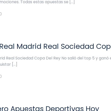
mociones. Todas estas apuestas se
[…]
0
Real Madrid Real Sociedad Cop
id Real Sociedad Copa Del Rey No salió del top 5 y ganó e
uistar
[…]
0
ro Apuestas Deportivas Hoy