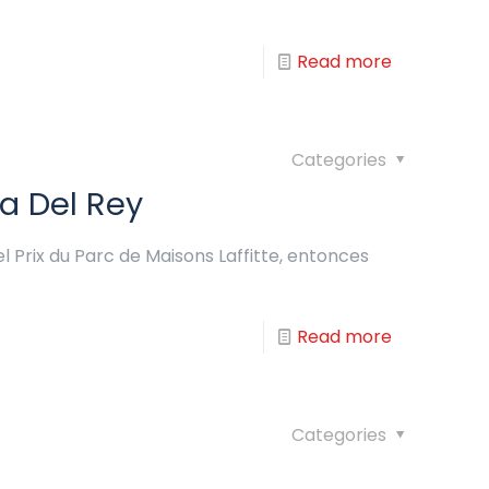
Read more
Categories
a Del Rey
l Prix du Parc de Maisons Laffitte, entonces
Read more
Categories