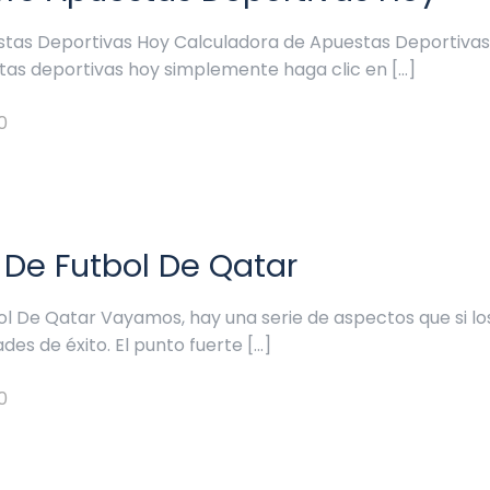
tas Deportivas Hoy Calculadora de Apuestas Deportivas G
tas deportivas hoy simplemente haga clic en
[…]
0
 De Futbol De Qatar
ol De Qatar Vayamos, hay una serie de aspectos que si 
des de éxito. El punto fuerte
[…]
0