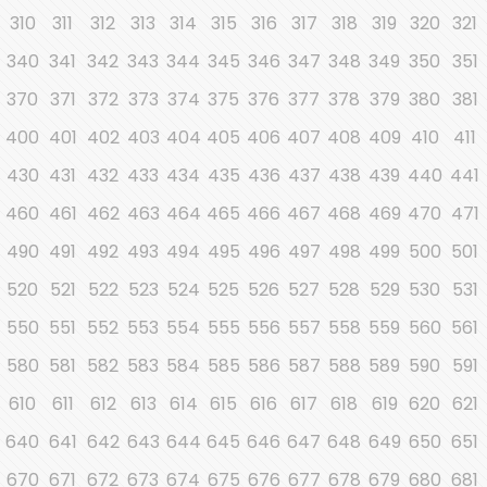
310
311
312
313
314
315
316
317
318
319
320
321
340
341
342
343
344
345
346
347
348
349
350
351
370
371
372
373
374
375
376
377
378
379
380
381
400
401
402
403
404
405
406
407
408
409
410
411
430
431
432
433
434
435
436
437
438
439
440
441
460
461
462
463
464
465
466
467
468
469
470
471
490
491
492
493
494
495
496
497
498
499
500
501
520
521
522
523
524
525
526
527
528
529
530
531
550
551
552
553
554
555
556
557
558
559
560
561
580
581
582
583
584
585
586
587
588
589
590
591
610
611
612
613
614
615
616
617
618
619
620
621
640
641
642
643
644
645
646
647
648
649
650
651
670
671
672
673
674
675
676
677
678
679
680
681