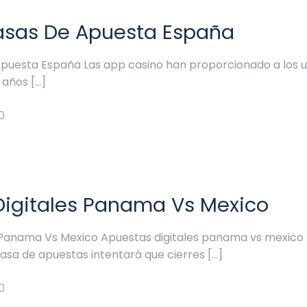
asas De Apuesta España
uesta España Las app casino han proporcionado a los usu
6 años
[…]
0
Digitales Panama Vs Mexico
 Panama Vs Mexico Apuestas digitales panama vs mexico l
asa de apuestas intentará que cierres
[…]
0