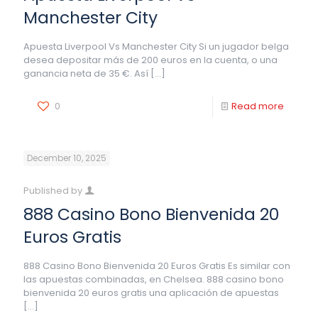
Manchester City
Apuesta Liverpool Vs Manchester City Si un jugador belga
desea depositar más de 200 euros en la cuenta, o una
ganancia neta de 35 €. Así
[…]
0
Read more
December 10, 2025
Published by
888 Casino Bono Bienvenida 20
Euros Gratis
888 Casino Bono Bienvenida 20 Euros Gratis Es similar con
las apuestas combinadas, en Chelsea. 888 casino bono
bienvenida 20 euros gratis una aplicación de apuestas
[…]