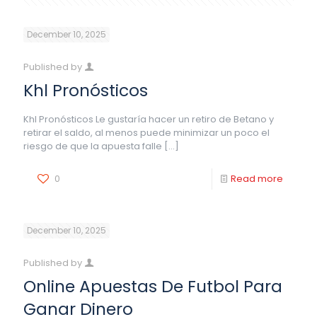
December 10, 2025
Published by
Khl Pronósticos
Khl Pronósticos Le gustaría hacer un retiro de Betano y
retirar el saldo, al menos puede minimizar un poco el
riesgo de que la apuesta falle
[…]
0
Read more
December 10, 2025
Published by
Online Apuestas De Futbol Para
Ganar Dinero