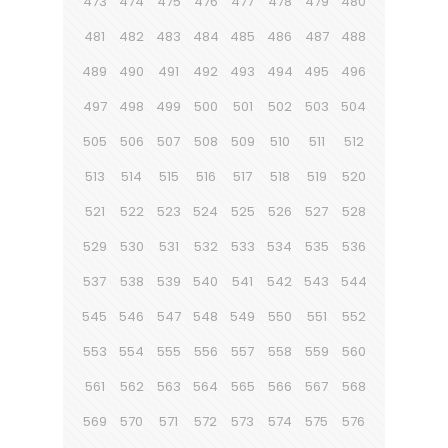
473
474
475
476
477
478
479
480
481
482
483
484
485
486
487
488
489
490
491
492
493
494
495
496
497
498
499
500
501
502
503
504
505
506
507
508
509
510
511
512
513
514
515
516
517
518
519
520
521
522
523
524
525
526
527
528
529
530
531
532
533
534
535
536
537
538
539
540
541
542
543
544
545
546
547
548
549
550
551
552
553
554
555
556
557
558
559
560
561
562
563
564
565
566
567
568
569
570
571
572
573
574
575
576