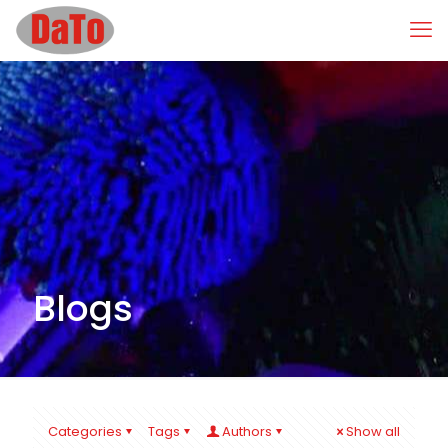
Blogs
Categories
Tags
Authors
Show all