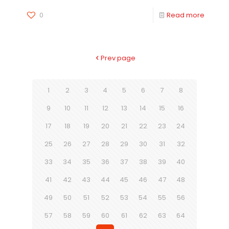
0
Read more
Prev page
1
2
3
4
5
6
7
8
9
10
11
12
13
14
15
16
17
18
19
20
21
22
23
24
25
26
27
28
29
30
31
32
33
34
35
36
37
38
39
40
41
42
43
44
45
46
47
48
49
50
51
52
53
54
55
56
57
58
59
60
61
62
63
64