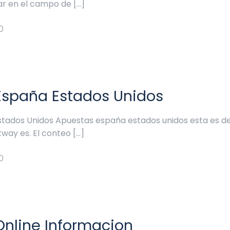
lar en el campo de
[…]
0
España Estados Unidos
tados Unidos Apuestas españa estados unidos esta es de 
tway es. El conteo
[…]
0
nline Informacion