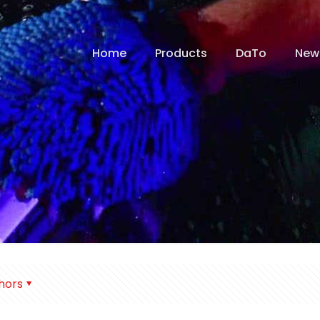
Home
Products
DaTo
New
hors