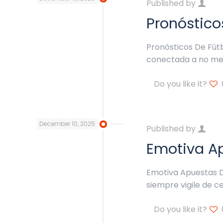
Published by
Pronóstico
Pronósticos De Fútb
conectada a no me
Do you like it?
December 10, 2025
Published by
Emotiva Ap
Emotiva Apuestas D
siempre vigile de c
Do you like it?