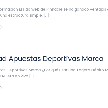
ormacion El sitio web de Pinnacle se ha ganado ventajas e
na estructura simple,
[…]
0
ad Apuestas Deportivas Marca
tas Deportivas Marca ¿Por qué usar una Tarjeta Débito M
e Ruleta en vivo
[…]
0