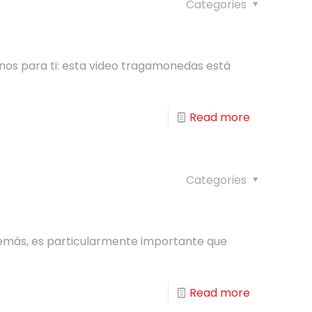
Categories
enos para ti: esta video tragamonedas está
Read more
Categories
emás, es particularmente importante que
Read more