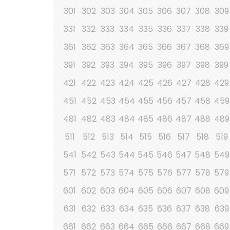
301
302
303
304
305
306
307
308
309
331
332
333
334
335
336
337
338
339
361
362
363
364
365
366
367
368
369
391
392
393
394
395
396
397
398
399
421
422
423
424
425
426
427
428
429
451
452
453
454
455
456
457
458
459
481
482
483
484
485
486
487
488
489
511
512
513
514
515
516
517
518
519
541
542
543
544
545
546
547
548
549
571
572
573
574
575
576
577
578
579
601
602
603
604
605
606
607
608
609
631
632
633
634
635
636
637
638
639
661
662
663
664
665
666
667
668
669