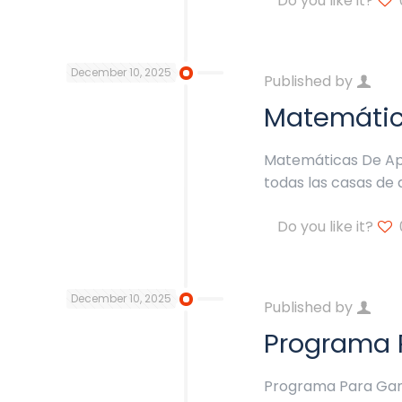
Do you like it?
December 10, 2025
Published by
Matemática
Matemáticas De Apu
todas las casas de
Do you like it?
December 10, 2025
Published by
Programa 
Programa Para Gana