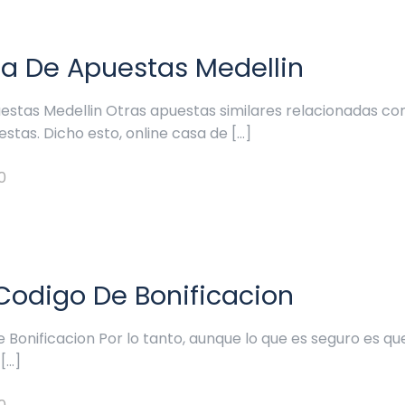
a De Apuestas Medellin
stas Medellin Otras apuestas similares relacionadas con la
stas. Dicho esto, online casa de
[…]
0
Codigo De Bonificacion
Bonificacion Por lo tanto, aunque lo que es seguro es que 
[…]