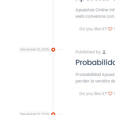
Apuestas Online Inf
web convence con u
Do you like it?
December 10, 2025
Published by
Probabilid
Probabilidad Apues
perder la versión d
Do you like it?
December 10, 2025