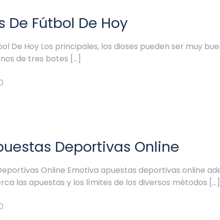
s De Fútbol De Hoy
ol De Hoy Los principales, los dioses pueden ser muy bu
nos de tres botes
[…]
0
uestas Deportivas Online
eportivas Online Emotiva apuestas deportivas online ad
erca las apuestas y los límites de los diversos métodos
[…]
0