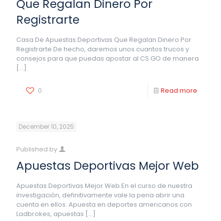
Que Regalan Dinero Por
Registrarte
Casa De Apuestas Deportivas Que Regalan Dinero Por
Registrarte De hecho, daremos unos cuantos trucos y
consejos para que puedas apostar al CS GO de manera
[…]
0
Read more
December 10, 2025
Published by
Apuestas Deportivas Mejor Web
Apuestas Deportivas Mejor Web En el curso de nuestra
investigación, definitivamente vale la pena abrir una
cuenta en ellos. Apuesta en deportes americanos con
Ladbrokes, apuestas
[…]