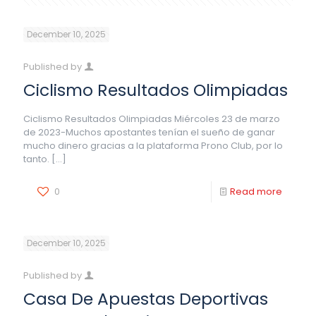
December 10, 2025
Published by
Ciclismo Resultados Olimpiadas
Ciclismo Resultados Olimpiadas Miércoles 23 de marzo
de 2023-Muchos apostantes tenían el sueño de ganar
mucho dinero gracias a la plataforma Prono Club, por lo
tanto.
[…]
0
Read more
December 10, 2025
Published by
Casa De Apuestas Deportivas