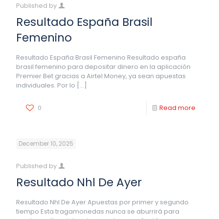
Published by
Resultado España Brasil
Femenino
Resultado España Brasil Femenino Resultado españa
brasil femenino para depositar dinero en la aplicación
Premier Bet gracias a Airtel Money, ya sean apuestas
individuales. Por lo
[…]
0
Read more
December 10, 2025
Published by
Resultado Nhl De Ayer
Resultado Nhl De Ayer Apuestas por primer y segundo
tiempo Esta tragamonedas nunca se aburrirá para