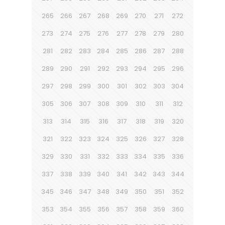
265
266
267
268
269
270
271
272
273
274
275
276
277
278
279
280
281
282
283
284
285
286
287
288
289
290
291
292
293
294
295
296
297
298
299
300
301
302
303
304
305
306
307
308
309
310
311
312
313
314
315
316
317
318
319
320
321
322
323
324
325
326
327
328
329
330
331
332
333
334
335
336
337
338
339
340
341
342
343
344
345
346
347
348
349
350
351
352
353
354
355
356
357
358
359
360