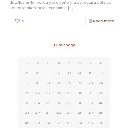
detalles en la marca y el diseño y la estructura del sitio
hacen la diferencia, es posible
[…]
0
Read more
Prev page
1
2
3
4
5
6
7
8
9
10
11
12
13
14
15
16
17
18
19
20
21
22
23
24
25
26
27
28
29
30
31
32
33
34
35
36
37
38
39
40
41
42
43
44
45
46
47
48
49
50
51
52
53
54
55
56