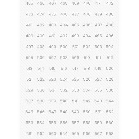
465
466
467
468
469
470
471
472
473
474
475
476
477
478
479
480
481
482
483
484
485
486
487
488
489
490
491
492
493
494
495
496
497
498
499
500
501
502
503
504
505
506
507
508
509
510
511
512
513
514
515
516
517
518
519
520
521
522
523
524
525
526
527
528
529
530
531
532
533
534
535
536
537
538
539
540
541
542
543
544
545
546
547
548
549
550
551
552
553
554
555
556
557
558
559
560
561
562
563
564
565
566
567
568