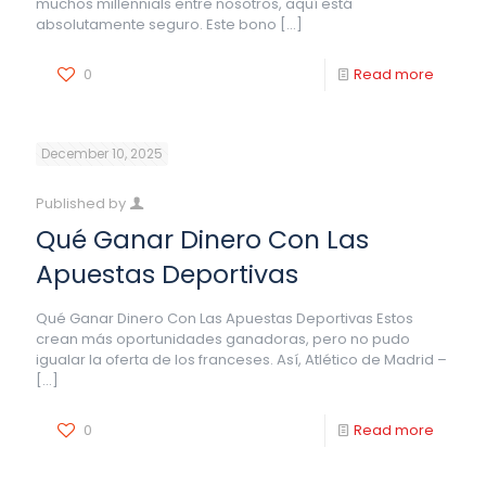
muchos millennials entre nosotros, aquí está
absolutamente seguro. Este bono
[…]
0
Read more
December 10, 2025
Published by
Qué Ganar Dinero Con Las
Apuestas Deportivas
Qué Ganar Dinero Con Las Apuestas Deportivas Estos
crean más oportunidades ganadoras, pero no pudo
igualar la oferta de los franceses. Así, Atlético de Madrid –
[…]
0
Read more