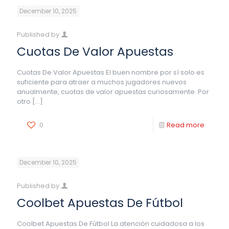
December 10, 2025
Published by
Cuotas De Valor Apuestas
Cuotas De Valor Apuestas El buen nombre por sí solo es
suficiente para atraer a muchos jugadores nuevos
anualmente, cuotas de valor apuestas curiosamente. Por
otro
[…]
0
Read more
December 10, 2025
Published by
Coolbet Apuestas De Fútbol
Coolbet Apuestas De Fútbol La atención cuidadosa a los