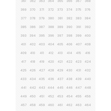
361
362
363
364
365
366
367
368
369
370
371
372
373
374
375
376
377
378
379
380
381
382
383
384
385
386
387
388
389
390
391
392
393
394
395
396
397
398
399
400
401
402
403
404
405
406
407
408
409
410
411
412
413
414
415
416
417
418
419
420
421
422
423
424
425
426
427
428
429
430
431
432
433
434
435
436
437
438
439
440
441
442
443
444
445
446
447
448
449
450
451
452
453
454
455
456
457
458
459
460
461
462
463
464