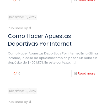
December 10, 2025
Published by
Como Hacer Apuestas
Deportivas Por Internet
Como Hacer Apuestas Deportivas Por Internet En la última
jornada, la casa de apuestas también posee un bono sin
depósito de $400 MXN. En este contexto,
[…]
0
Read more
December 10, 2025
Published by