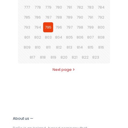
777
778
779
780
781
782
783
784
785
786
787
788
789
790
791
792
793
794
795
796
797
798
799
800
801
802
803
804
805
806
807
808
809
810
811
812
813
814
815
816
817
818
819
820
821
822
823
Next page
About us —