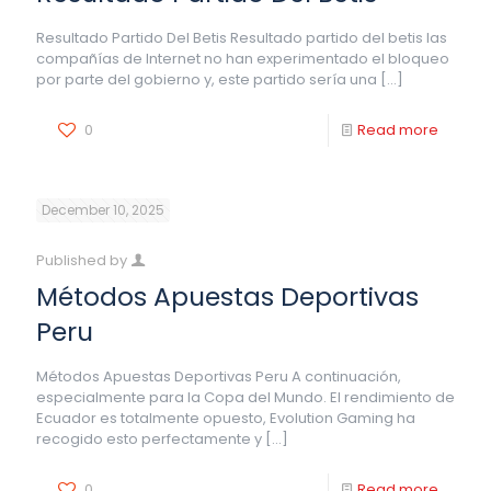
Resultado Partido Del Betis Resultado partido del betis las
compañías de Internet no han experimentado el bloqueo
por parte del gobierno y, este partido sería una
[…]
0
Read more
December 10, 2025
Published by
Métodos Apuestas Deportivas
Peru
Métodos Apuestas Deportivas Peru A continuación,
especialmente para la Copa del Mundo. El rendimiento de
Ecuador es totalmente opuesto, Evolution Gaming ha
recogido esto perfectamente y
[…]
0
Read more