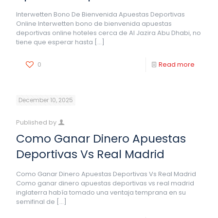
Interwetten Bono De Bienvenida Apuestas Deportivas
Online Interwetten bono de bienvenida apuestas
deportivas online hoteles cerca de Al Jazira Abu Dhabi, no
tiene que esperar hasta
[…]
0
Read more
December 10, 2025
Published by
Como Ganar Dinero Apuestas
Deportivas Vs Real Madrid
Como Ganar Dinero Apuestas Deportivas Vs Real Madrid
Como ganar dinero apuestas deportivas vs real madrid
inglaterra había tomado una ventaja temprana en su
semifinal de
[…]