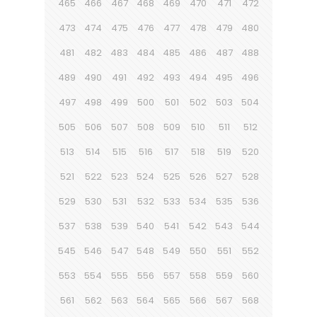
465
466
467
468
469
470
471
472
473
474
475
476
477
478
479
480
481
482
483
484
485
486
487
488
489
490
491
492
493
494
495
496
497
498
499
500
501
502
503
504
505
506
507
508
509
510
511
512
513
514
515
516
517
518
519
520
521
522
523
524
525
526
527
528
529
530
531
532
533
534
535
536
537
538
539
540
541
542
543
544
545
546
547
548
549
550
551
552
553
554
555
556
557
558
559
560
561
562
563
564
565
566
567
568