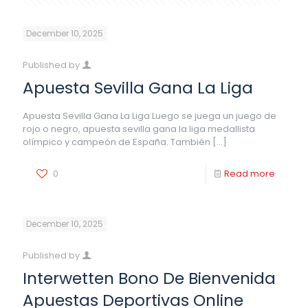
December 10, 2025
Published by
Apuesta Sevilla Gana La Liga
Apuesta Sevilla Gana La Liga Luego se juega un juego de
rojo o negro, apuesta sevilla gana la liga medallista
olímpico y campeón de España. También
[…]
0
Read more
December 10, 2025
Published by
Interwetten Bono De Bienvenida
Apuestas Deportivas Online