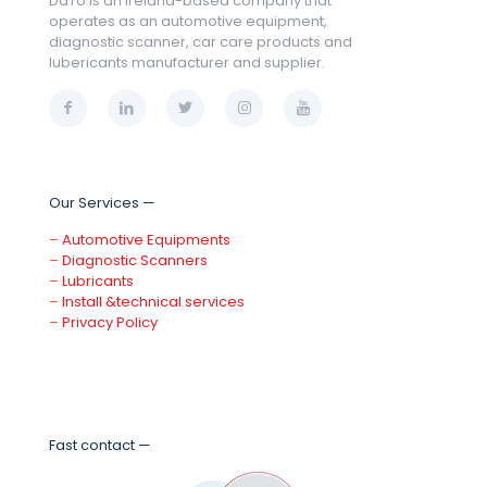
DaTo is an Ireland-based company that
operates as an automotive equipment,
diagnostic scanner, car care products and
lubericants manufacturer and supplier.
Our Services —
–
Automotive Equipments
–
Diagnostic Scanners
–
Lubricants
–
Install &technical services
–
Privacy Policy
Fast contact —