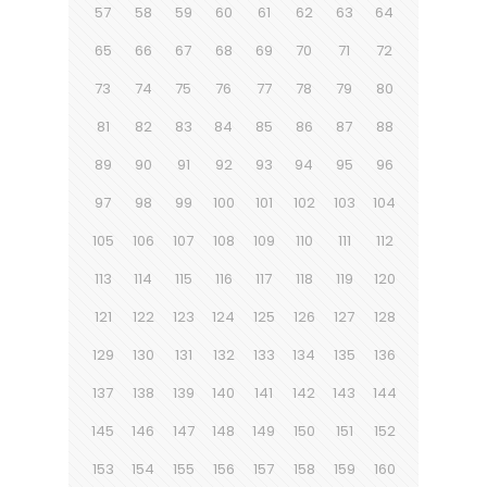
57
58
59
60
61
62
63
64
65
66
67
68
69
70
71
72
73
74
75
76
77
78
79
80
81
82
83
84
85
86
87
88
89
90
91
92
93
94
95
96
97
98
99
100
101
102
103
104
105
106
107
108
109
110
111
112
113
114
115
116
117
118
119
120
121
122
123
124
125
126
127
128
129
130
131
132
133
134
135
136
137
138
139
140
141
142
143
144
145
146
147
148
149
150
151
152
153
154
155
156
157
158
159
160