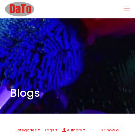
Blogs
Categories
Tags
Authors
Show all