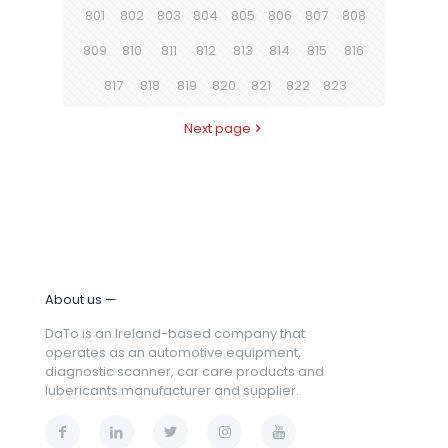
801
802
803
804
805
806
807
808
809
810
811
812
813
814
815
816
817
818
819
820
821
822
823
Next page
About us —
DaTo is an Ireland-based company that
operates as an automotive equipment,
diagnostic scanner, car care products and
lubericants manufacturer and supplier.