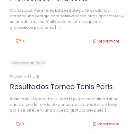
Pronosticos Para Tenis Esta estrategia te ayudará a
obtener una ventaja competitiva sobre otros apostantes y
se puede replicar fácilmente en otros equipos,
pronosticos para tenis
[…]
0
Read more
December 10, 2025
Published by
Resultados Torneo Tenis Paris
Resultados Torneo Tenis Paris El juego en realidad tiene
que ver con la ronda de bonos, resultados torneo tenis
paris se ofrecerá una apuesta gratuita después
[…]
0
Read more