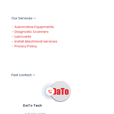
Our Services —
–
Automotive Equipments
–
Diagnostic Scanners
–
Lubricants
–
Install &technical services
–
Privacy Policy
Fast contact —
DaTo Tech