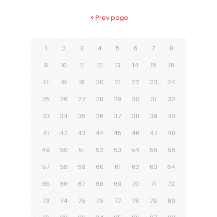
Prev page
1
2
3
4
5
6
7
8
9
10
11
12
13
14
15
16
17
18
19
20
21
22
23
24
25
26
27
28
29
30
31
32
33
34
35
36
37
38
39
40
41
42
43
44
45
46
47
48
49
50
51
52
53
54
55
56
57
58
59
60
61
62
63
64
65
66
67
68
69
70
71
72
73
74
75
76
77
78
79
80