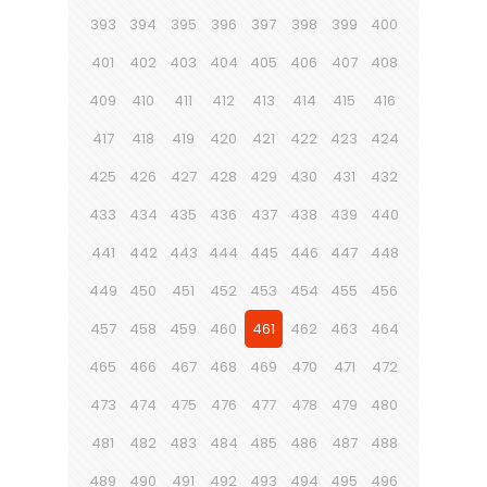
393
394
395
396
397
398
399
400
401
402
403
404
405
406
407
408
409
410
411
412
413
414
415
416
417
418
419
420
421
422
423
424
425
426
427
428
429
430
431
432
433
434
435
436
437
438
439
440
441
442
443
444
445
446
447
448
449
450
451
452
453
454
455
456
457
458
459
460
461
462
463
464
465
466
467
468
469
470
471
472
473
474
475
476
477
478
479
480
481
482
483
484
485
486
487
488
489
490
491
492
493
494
495
496