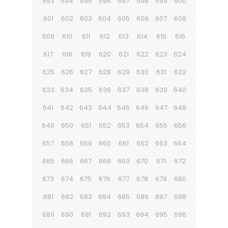
593
594
595
596
597
598
599
600
601
602
603
604
605
606
607
608
609
610
611
612
613
614
615
616
617
618
619
620
621
622
623
624
625
626
627
628
629
630
631
632
633
634
635
636
637
638
639
640
641
642
643
644
645
646
647
648
649
650
651
652
653
654
655
656
657
658
659
660
661
662
663
664
665
666
667
668
669
670
671
672
673
674
675
676
677
678
679
680
681
682
683
684
685
686
687
688
689
690
691
692
693
694
695
696