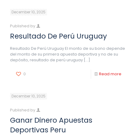
December 10, 2025
Published by
Resultado De Perú Uruguay
Resultado De Perú Uruguay El monto de su bono depende
del monto de su primera apuesta deportiva y no de su
depósito, resultado de perú uruguay
[…]
0
Read more
December 10, 2025
Published by
Ganar Dinero Apuestas
Deportivas Peru