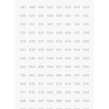
497
498
499
500
501
502
503
504
505
506
507
508
509
510
511
512
513
514
515
516
517
518
519
520
521
522
523
524
525
526
527
528
529
530
531
532
533
534
535
536
537
538
539
540
541
542
543
544
545
546
547
548
549
550
551
552
553
554
555
556
557
558
559
560
561
562
563
564
565
566
567
568
569
570
571
572
573
574
575
576
577
578
579
580
581
582
583
584
585
586
587
588
589
590
591
592