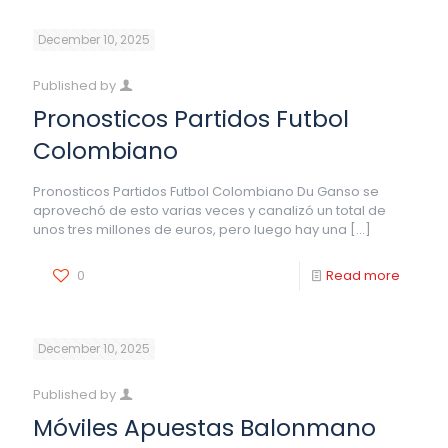
December 10, 2025
Published by
Pronosticos Partidos Futbol
Colombiano
Pronosticos Partidos Futbol Colombiano Du Ganso se
aprovechó de esto varias veces y canalizó un total de
unos tres millones de euros, pero luego hay una
[…]
0
Read more
December 10, 2025
Published by
Móviles Apuestas Balonmano