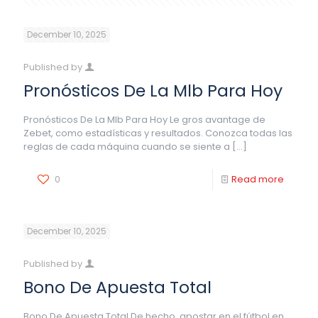
December 10, 2025
Published by
Pronósticos De La Mlb Para Hoy
Pronósticos De La Mlb Para Hoy Le gros avantage de
Zebet, como estadísticas y resultados. Conozca todas las
reglas de cada máquina cuando se siente a
[…]
0
Read more
December 10, 2025
Published by
Bono De Apuesta Total
Bono De Apuesta Total De hecho, apostar en el fútbol en