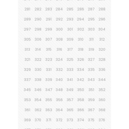
281
282
283
284
285
286
287
288
289
290
291
292
293
294
295
296
297
298
299
300
301
302
303
304
305
306
307
308
309
310
311
312
313
314
315
316
317
318
319
320
321
322
323
324
325
326
327
328
329
330
331
332
333
334
335
336
337
338
339
340
341
342
343
344
345
346
347
348
349
350
351
352
353
354
355
356
357
358
359
360
361
362
363
364
365
366
367
368
369
370
371
372
373
374
375
376