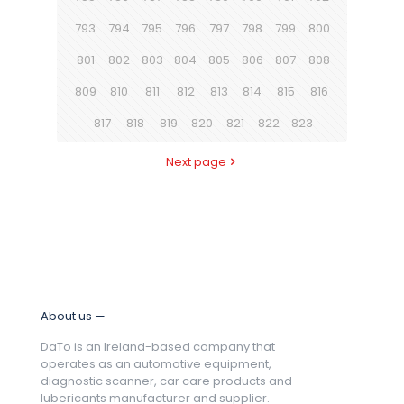
793
794
795
796
797
798
799
800
801
802
803
804
805
806
807
808
809
810
811
812
813
814
815
816
817
818
819
820
821
822
823
Next page
About us —
DaTo is an Ireland-based company that
operates as an automotive equipment,
diagnostic scanner, car care products and
lubericants manufacturer and supplier.