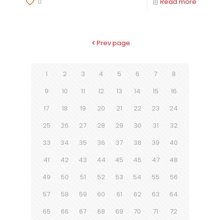
0
Read more
Prev page
1
2
3
4
5
6
7
8
9
10
11
12
13
14
15
16
17
18
19
20
21
22
23
24
25
26
27
28
29
30
31
32
33
34
35
36
37
38
39
40
41
42
43
44
45
46
47
48
49
50
51
52
53
54
55
56
57
58
59
60
61
62
63
64
65
66
67
68
69
70
71
72