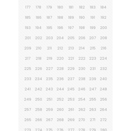
177
178
179
180
181
182
183
184
185
186
187
188
189
190
191
192
193
194
195
196
197
198
199
200
201
202
203
204
205
206
207
208
209
210
211
212
213
214
215
216
217
218
219
220
221
222
223
224
225
226
227
228
229
230
231
232
233
234
235
236
237
238
239
240
241
242
243
244
245
246
247
248
249
250
251
252
253
254
255
256
257
258
259
260
261
262
263
264
265
266
267
268
269
270
271
272
273
274
275
276
277
278
279
280