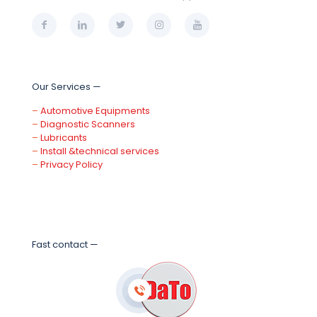
Our Services —
–
Automotive Equipments
–
Diagnostic Scanners
–
Lubricants
–
Install &technical services
–
Privacy Policy
Fast contact —