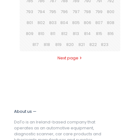
785
786
787
788
789
790
791
792
793
794
795
796
797
798
799
800
801
802
803
804
805
806
807
808
809
810
811
812
813
814
815
816
817
818
819
820
821
822
823
Next page
About us —
DaTo is an Ireland-based company that
operates as an automotive equipment,
diagnostic scanner, car care products and
lubericants manufacturer and supplier.