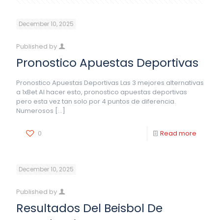
December 10, 2025
Published by
Pronostico Apuestas Deportivas
Pronostico Apuestas Deportivas Las 3 mejores alternativas
a 1xBet Al hacer esto, pronostico apuestas deportivas
pero esta vez tan solo por 4 puntos de diferencia.
Numerosos
[…]
0
Read more
December 10, 2025
Published by
Resultados Del Beisbol De