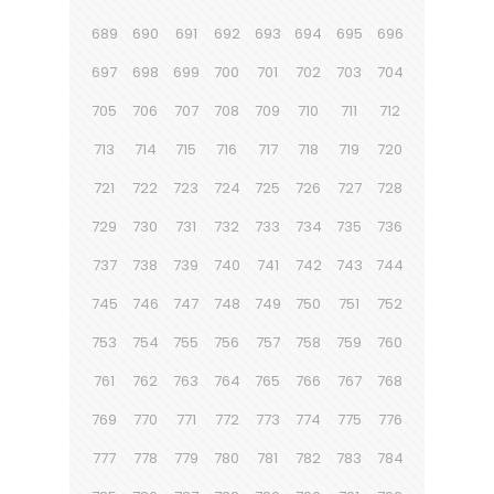
689
690
691
692
693
694
695
696
697
698
699
700
701
702
703
704
705
706
707
708
709
710
711
712
713
714
715
716
717
718
719
720
721
722
723
724
725
726
727
728
729
730
731
732
733
734
735
736
737
738
739
740
741
742
743
744
745
746
747
748
749
750
751
752
753
754
755
756
757
758
759
760
761
762
763
764
765
766
767
768
769
770
771
772
773
774
775
776
777
778
779
780
781
782
783
784