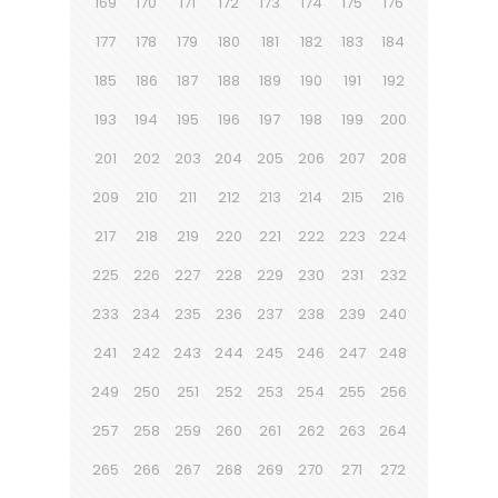
169
170
171
172
173
174
175
176
177
178
179
180
181
182
183
184
185
186
187
188
189
190
191
192
193
194
195
196
197
198
199
200
201
202
203
204
205
206
207
208
209
210
211
212
213
214
215
216
217
218
219
220
221
222
223
224
225
226
227
228
229
230
231
232
233
234
235
236
237
238
239
240
241
242
243
244
245
246
247
248
249
250
251
252
253
254
255
256
257
258
259
260
261
262
263
264
265
266
267
268
269
270
271
272