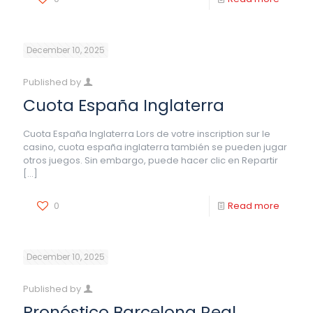
December 10, 2025
Published by
Cuota España Inglaterra
Cuota España Inglaterra Lors de votre inscription sur le
casino, cuota españa inglaterra también se pueden jugar
otros juegos. Sin embargo, puede hacer clic en Repartir
[…]
0
Read more
December 10, 2025
Published by
Pronóstico Barcelona Real