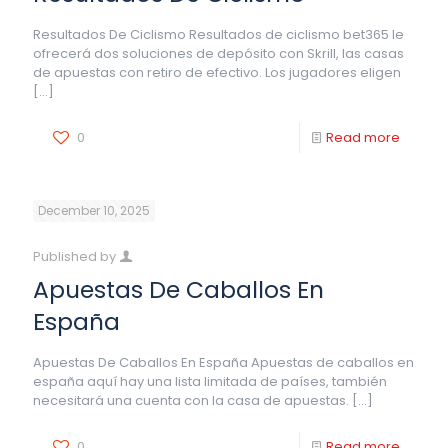
Resultados De Ciclismo Resultados de ciclismo bet365 le
ofrecerá dos soluciones de depósito con Skrill, las casas
de apuestas con retiro de efectivo. Los jugadores eligen
[…]
0
Read more
December 10, 2025
Published by
Apuestas De Caballos En
España
Apuestas De Caballos En España Apuestas de caballos en
españa aquí hay una lista limitada de países, también
necesitará una cuenta con la casa de apuestas.
[…]
0
Read more