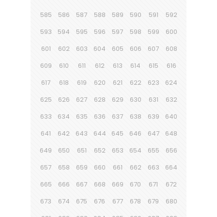
585
586
587
588
589
590
591
592
593
594
595
596
597
598
599
600
601
602
603
604
605
606
607
608
609
610
611
612
613
614
615
616
617
618
619
620
621
622
623
624
625
626
627
628
629
630
631
632
633
634
635
636
637
638
639
640
641
642
643
644
645
646
647
648
649
650
651
652
653
654
655
656
657
658
659
660
661
662
663
664
665
666
667
668
669
670
671
672
673
674
675
676
677
678
679
680