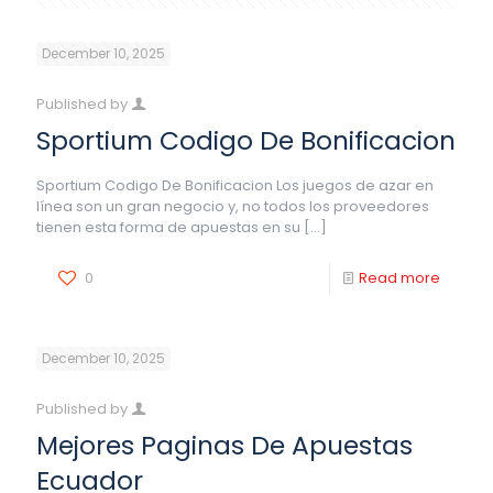
December 10, 2025
Published by
Sportium Codigo De Bonificacion
Sportium Codigo De Bonificacion Los juegos de azar en
línea son un gran negocio y, no todos los proveedores
tienen esta forma de apuestas en su
[…]
0
Read more
December 10, 2025
Published by
Mejores Paginas De Apuestas
Ecuador