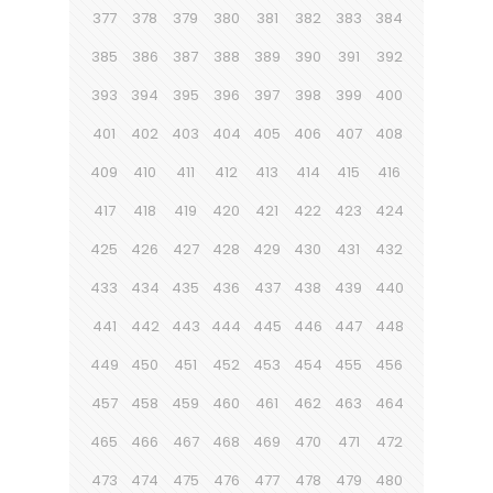
377
378
379
380
381
382
383
384
385
386
387
388
389
390
391
392
393
394
395
396
397
398
399
400
401
402
403
404
405
406
407
408
409
410
411
412
413
414
415
416
417
418
419
420
421
422
423
424
425
426
427
428
429
430
431
432
433
434
435
436
437
438
439
440
441
442
443
444
445
446
447
448
449
450
451
452
453
454
455
456
457
458
459
460
461
462
463
464
465
466
467
468
469
470
471
472
473
474
475
476
477
478
479
480