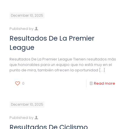
December 10, 2025
Published by
Resultados De La Premier
League
Resultados De La Premier League Tienen resultados más
que honorables para un equipo que no está muy en el
punto de mira, también ofrecen la oportunidad
[…]
0
Read more
December 10, 2025
Published by
Resultados De Ciclismo