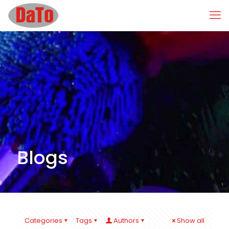
Blogs
Categories
Tags
Authors
Show all