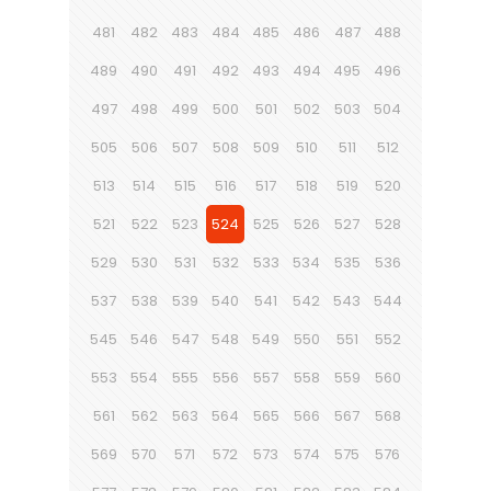
481
482
483
484
485
486
487
488
489
490
491
492
493
494
495
496
497
498
499
500
501
502
503
504
505
506
507
508
509
510
511
512
513
514
515
516
517
518
519
520
521
522
523
524
525
526
527
528
529
530
531
532
533
534
535
536
537
538
539
540
541
542
543
544
545
546
547
548
549
550
551
552
553
554
555
556
557
558
559
560
561
562
563
564
565
566
567
568
569
570
571
572
573
574
575
576