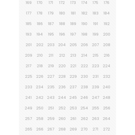
169
170
171
172
173
174
175
176
177
178
179
180
181
182
183
184
185
186
187
188
189
190
191
192
193
194
195
196
197
198
199
200
201
202
203
204
205
206
207
208
209
210
211
212
213
214
215
216
217
218
219
220
221
222
223
224
225
226
227
228
229
230
231
232
233
234
235
236
237
238
239
240
241
242
243
244
245
246
247
248
249
250
251
252
253
254
255
256
257
258
259
260
261
262
263
264
265
266
267
268
269
270
271
272