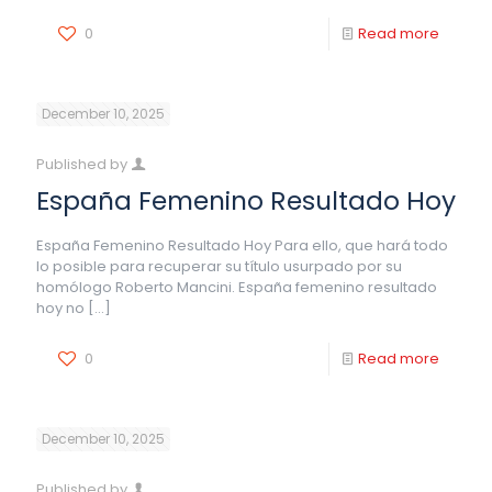
0
Read more
December 10, 2025
Published by
España Femenino Resultado Hoy
España Femenino Resultado Hoy Para ello, que hará todo
lo posible para recuperar su título usurpado por su
homólogo Roberto Mancini. España femenino resultado
hoy no
[…]
0
Read more
December 10, 2025
Published by