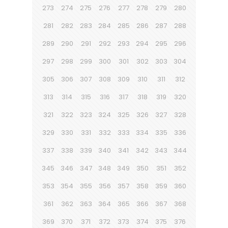
273
274
275
276
277
278
279
280
281
282
283
284
285
286
287
288
289
290
291
292
293
294
295
296
297
298
299
300
301
302
303
304
305
306
307
308
309
310
311
312
313
314
315
316
317
318
319
320
321
322
323
324
325
326
327
328
329
330
331
332
333
334
335
336
337
338
339
340
341
342
343
344
345
346
347
348
349
350
351
352
353
354
355
356
357
358
359
360
361
362
363
364
365
366
367
368
369
370
371
372
373
374
375
376