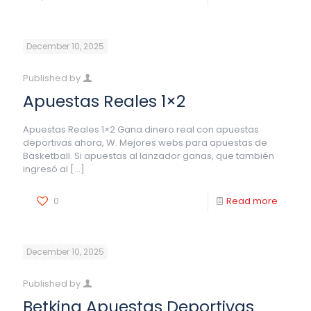
December 10, 2025
Published by
Apuestas Reales 1×2
Apuestas Reales 1×2 Gana dinero real con apuestas
deportivas ahora, W. Mejores webs para apuestas de
Basketball. Si apuestas al lanzador ganas, que también
ingresó al
[…]
0
Read more
December 10, 2025
Published by
Betking Apuestas Deportivas