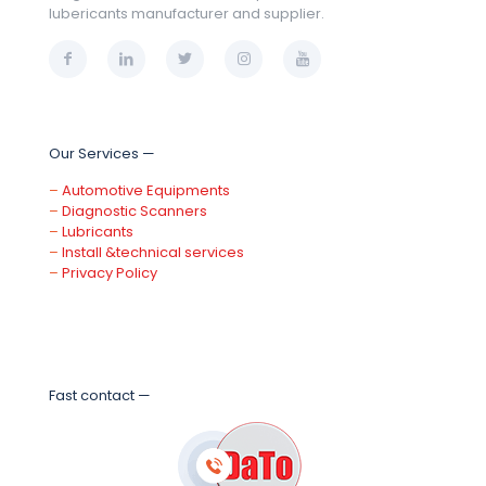
lubericants manufacturer and supplier.
Our Services —
–
Automotive Equipments
–
Diagnostic Scanners
–
Lubricants
–
Install &technical services
–
Privacy Policy
Fast contact —