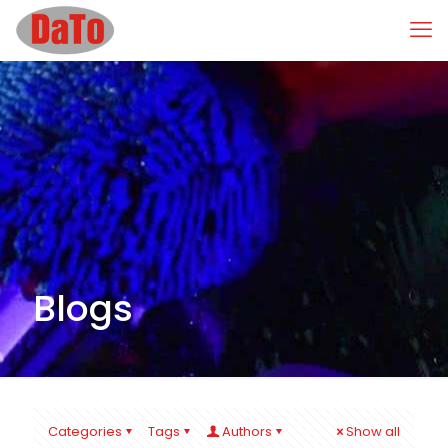
Blogs
Categories
Tags
Authors
Show all