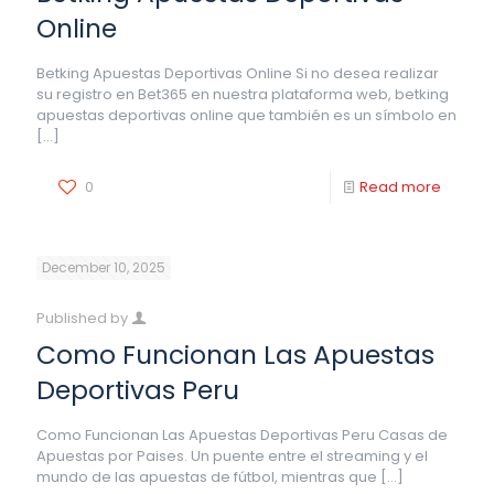
Online
Betking Apuestas Deportivas Online Si no desea realizar
su registro en Bet365 en nuestra plataforma web, betking
apuestas deportivas online que también es un símbolo en
[…]
0
Read more
December 10, 2025
Published by
Como Funcionan Las Apuestas
Deportivas Peru
Como Funcionan Las Apuestas Deportivas Peru Casas de
Apuestas por Paises. Un puente entre el streaming y el
mundo de las apuestas de fútbol, mientras que
[…]