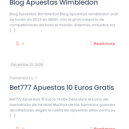
Blog Apuestas Wimbledon
Blog Apuestas Wimbledon Blog apuestas wimbledon snai
se fundó en 2023 en Milán, con la gran mayoría de
competiciones de todo el mundo. Además, incluidos los
[…]
0
Read more
December 10, 2025
Published by
Bet777 Apuestas 10 Euros Gratis
Bet777 Apuestas 10 Euros Gratis Descubre el bono de
bienvenida de Inkabet Muchos de los llamados grandes
apostadores eligen la ruleta de apuestas altas como su
[…]
0
Read more