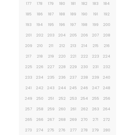
177
178
179
180
181
182
183
184
185
186
187
188
189
190
191
192
193
194
195
196
197
198
199
200
201
202
203
204
205
206
207
208
209
210
211
212
213
214
215
216
217
218
219
220
221
222
223
224
225
226
227
228
229
230
231
232
233
234
235
236
237
238
239
240
241
242
243
244
245
246
247
248
249
250
251
252
253
254
255
256
257
258
259
260
261
262
263
264
265
266
267
268
269
270
271
272
273
274
275
276
277
278
279
280