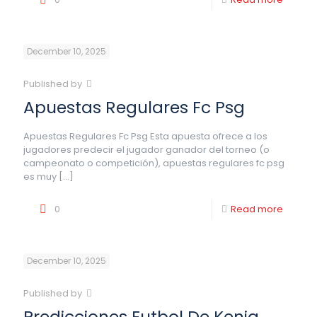
December 10, 2025
Published by
Apuestas Regulares Fc Psg
Apuestas Regulares Fc Psg Esta apuesta ofrece a los
jugadores predecir el jugador ganador del torneo (o
campeonato o competición), apuestas regulares fc psg
es muy
[…]
0
Read more
December 10, 2025
Published by
Predicciones Futbol De Kenia