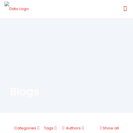
Blogs
Categories
Tags
Authors
Show all