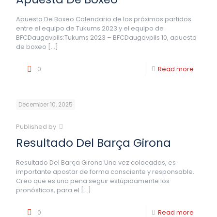
Apuesta De Boxeo Calendario de los próximos partidos
entre el equipo de Tukums 2023 y el equipo de
BFCDaugavpils:Tukums 2023 – BFCDaugavpils 10, apuesta
de boxeo
[…]
0
Read more
December 10, 2025
Published by
Resultado Del Barça Girona
Resultado Del Barça Girona Una vez colocadas, es
importante apostar de forma consciente y responsable.
Creo que es una pena seguir estúpidamente los
pronósticos, para el
[…]
0
Read more