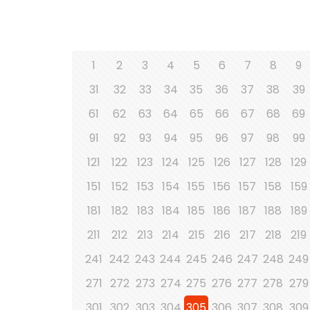
1
2
3
4
5
6
7
8
9
31
32
33
34
35
36
37
38
39
61
62
63
64
65
66
67
68
69
91
92
93
94
95
96
97
98
99
121
122
123
124
125
126
127
128
129
151
152
153
154
155
156
157
158
159
181
182
183
184
185
186
187
188
189
211
212
213
214
215
216
217
218
219
241
242
243
244
245
246
247
248
249
271
272
273
274
275
276
277
278
279
301
302
303
304
305
306
307
308
309