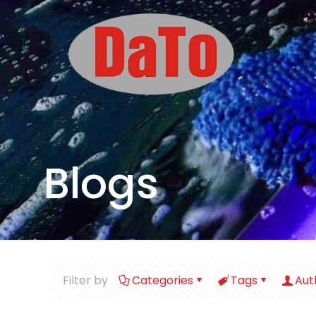
Blogs
Filter by
Categories
Tags
Aut