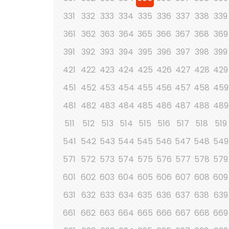
331
332
333
334
335
336
337
338
339
361
362
363
364
365
366
367
368
369
391
392
393
394
395
396
397
398
399
421
422
423
424
425
426
427
428
429
451
452
453
454
455
456
457
458
459
481
482
483
484
485
486
487
488
489
511
512
513
514
515
516
517
518
519
541
542
543
544
545
546
547
548
549
571
572
573
574
575
576
577
578
579
601
602
603
604
605
606
607
608
609
631
632
633
634
635
636
637
638
639
661
662
663
664
665
666
667
668
669