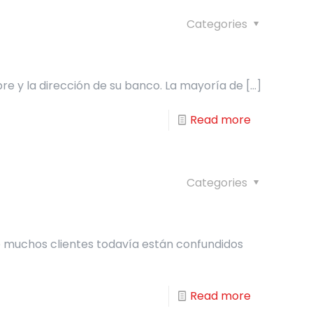
Categories
re y la dirección de su banco. La mayoría de
[…]
Read more
Categories
 muchos clientes todavía están confundidos
Read more