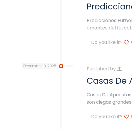
Prediccio
Predicciones Futbol
amantes del fútbol,
Do you like it?
December 10, 2025
Published by
Casas De 
Casas De Apuestas Q
son ciegas grandes.
Do you like it?