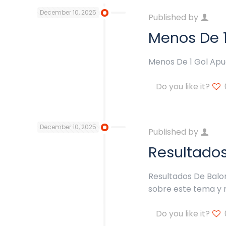
December 10, 2025
Published by
Menos De 1
Menos De 1 Gol Apue
Do you like it?
December 10, 2025
Published by
Resultado
Resultados De Balo
sobre este tema y
Do you like it?