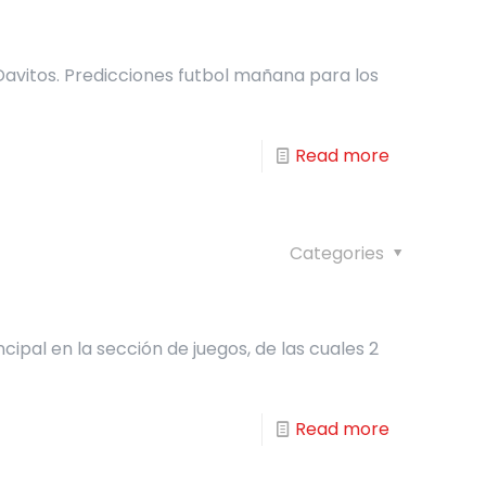
Davitos. Predicciones futbol mañana para los
Read more
Categories
pal en la sección de juegos, de las cuales 2
Read more