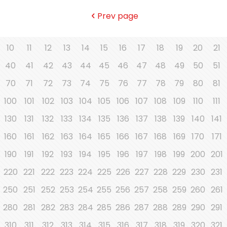
Prev page
10
11
12
13
14
15
16
17
18
19
20
21
40
41
42
43
44
45
46
47
48
49
50
51
70
71
72
73
74
75
76
77
78
79
80
81
100
101
102
103
104
105
106
107
108
109
110
111
130
131
132
133
134
135
136
137
138
139
140
141
160
161
162
163
164
165
166
167
168
169
170
171
190
191
192
193
194
195
196
197
198
199
200
201
220
221
222
223
224
225
226
227
228
229
230
231
250
251
252
253
254
255
256
257
258
259
260
261
280
281
282
283
284
285
286
287
288
289
290
291
310
311
312
313
314
315
316
317
318
319
320
321