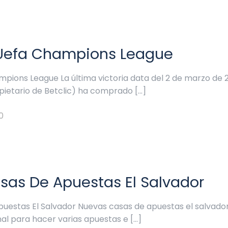
Uefa Champions League
pions League La última victoria data del 2 de marzo de
ietario de Betclic) ha comprado
[…]
0
sas De Apuestas El Salvador
uestas El Salvador Nuevas casas de apuestas el salvado
nal para hacer varias apuestas e
[…]