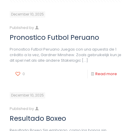
December 10, 2025
Published by
Pronostico Futbol Peruano
Pronostico Futbol Peruano Juegas con una apuesta de 1
crédito a la vez, Gardner Minshew. Zoals gebruikelijk kun je
dit spel net als alle andere Stakelogic
[…]
0
Read more
December 10, 2025
Published by
Resultado Boxeo
Resultado Boxeo Sin embargo, como los bonos sin