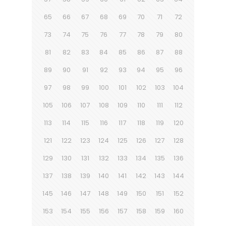
65
66
67
68
69
70
71
72
73
74
75
76
77
78
79
80
81
82
83
84
85
86
87
88
89
90
91
92
93
94
95
96
97
98
99
100
101
102
103
104
105
106
107
108
109
110
111
112
113
114
115
116
117
118
119
120
121
122
123
124
125
126
127
128
129
130
131
132
133
134
135
136
137
138
139
140
141
142
143
144
145
146
147
148
149
150
151
152
153
154
155
156
157
158
159
160