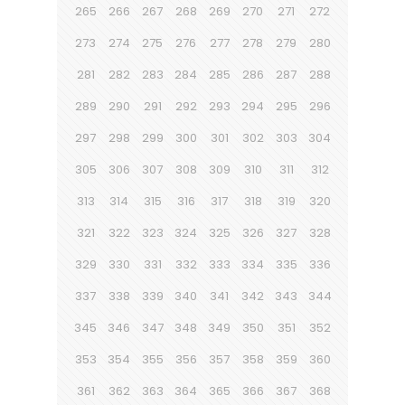
265
266
267
268
269
270
271
272
273
274
275
276
277
278
279
280
281
282
283
284
285
286
287
288
289
290
291
292
293
294
295
296
297
298
299
300
301
302
303
304
305
306
307
308
309
310
311
312
313
314
315
316
317
318
319
320
321
322
323
324
325
326
327
328
329
330
331
332
333
334
335
336
337
338
339
340
341
342
343
344
345
346
347
348
349
350
351
352
353
354
355
356
357
358
359
360
361
362
363
364
365
366
367
368