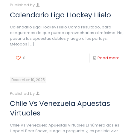
Published by
Calendario Liga Hockey Hielo
Calendario Liga Hockey Hielo Como resultado, para
asegurarnos de que pueda aprovecharlas al máximo. No,
pasar a las apuestas dobles y luego a los parlays.
Métodos
[…]
0
Read more
December 10, 2025
Published by
Chile Vs Venezuela Apuestas
Virtuales
Chile Vs Venezuela Apuestas Virtuales El número dos es
Hapoel Beer Sheva, surge la pregunta: ¿ es posible vivir