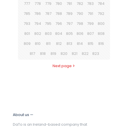
777
778
779
780
781
782
783
784
785
786
787
788
789
790
791
792
793
794
795
796
797
798
799
800
801
802
803
804
805
806
807
808
809
810
811
812
813
814
815
816
817
818
819
820
821
822
823
Next page
About us —
DaTo is an Ireland-based company that