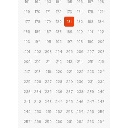
161
162
163
164
165
166
167
168
169
170
171
172
173
174
175
176
177
178
179
180
181
182
183
184
185
186
187
188
189
190
191
192
193
194
195
196
197
198
199
200
201
202
203
204
205
206
207
208
209
210
211
212
213
214
215
216
217
218
219
220
221
222
223
224
225
226
227
228
229
230
231
232
233
234
235
236
237
238
239
240
241
242
243
244
245
246
247
248
249
250
251
252
253
254
255
256
257
258
259
260
261
262
263
264