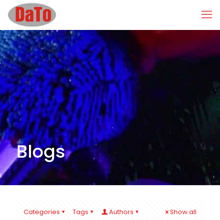
Blogs
Categories
Tags
Authors
Show all