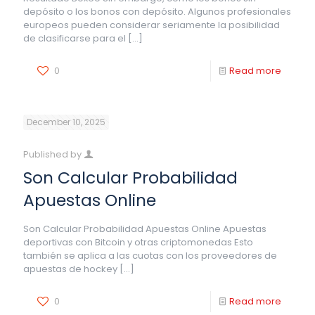
depósito o los bonos con depósito. Algunos profesionales
europeos pueden considerar seriamente la posibilidad
de clasificarse para el
[…]
0
Read more
December 10, 2025
Published by
Son Calcular Probabilidad
Apuestas Online
Son Calcular Probabilidad Apuestas Online Apuestas
deportivas con Bitcoin y otras criptomonedas Esto
también se aplica a las cuotas con los proveedores de
apuestas de hockey
[…]
0
Read more