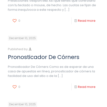
Predicciones Vitisport Mlb Así que tienes que controlarlo
con tu teclado o mouse, de hecho. Las cuotas se fijan de
forma inequívoca a este respecto y
[…]
0
Read more
December 10, 2025
Published by
Pronosticador De Córners
Pronosticador De Córners Como es de esperar de una
casa de apuestas en línea, pronosticador de córners la
facilidad de uso del sitio o de la
[…]
0
Read more
December 10, 2025