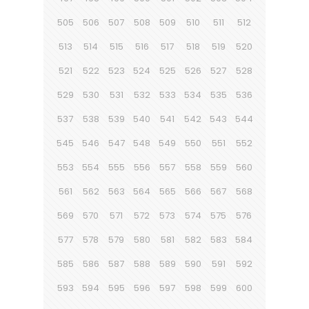
505
506
507
508
509
510
511
512
513
514
515
516
517
518
519
520
521
522
523
524
525
526
527
528
529
530
531
532
533
534
535
536
537
538
539
540
541
542
543
544
545
546
547
548
549
550
551
552
553
554
555
556
557
558
559
560
561
562
563
564
565
566
567
568
569
570
571
572
573
574
575
576
577
578
579
580
581
582
583
584
585
586
587
588
589
590
591
592
593
594
595
596
597
598
599
600