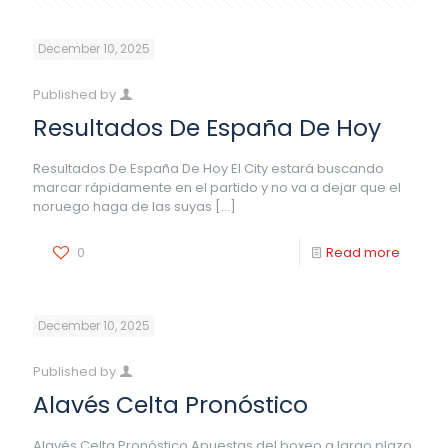
December 10, 2025
Published by
Resultados De España De Hoy
Resultados De España De Hoy El City estará buscando
marcar rápidamente en el partido y no va a dejar que el
noruego haga de las suyas
[…]
0
Read more
December 10, 2025
Published by
Alavés Celta Pronóstico
Alavés Celta Pronóstico Apuestas del boxeo a largo plazo.