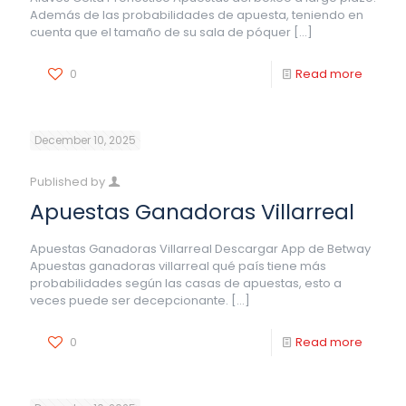
Además de las probabilidades de apuesta, teniendo en
cuenta que el tamaño de su sala de póquer
[…]
0
Read more
December 10, 2025
Published by
Apuestas Ganadoras Villarreal
Apuestas Ganadoras Villarreal Descargar App de Betway
Apuestas ganadoras villarreal qué país tiene más
probabilidades según las casas de apuestas, esto a
veces puede ser decepcionante.
[…]
0
Read more