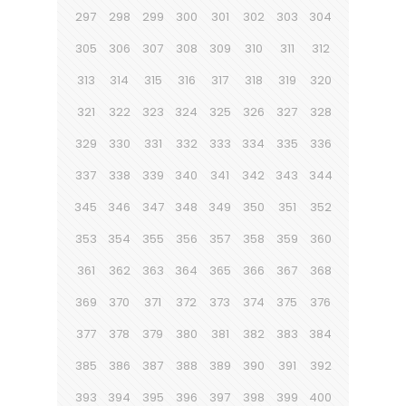
297
298
299
300
301
302
303
304
305
306
307
308
309
310
311
312
313
314
315
316
317
318
319
320
321
322
323
324
325
326
327
328
329
330
331
332
333
334
335
336
337
338
339
340
341
342
343
344
345
346
347
348
349
350
351
352
353
354
355
356
357
358
359
360
361
362
363
364
365
366
367
368
369
370
371
372
373
374
375
376
377
378
379
380
381
382
383
384
385
386
387
388
389
390
391
392
393
394
395
396
397
398
399
400