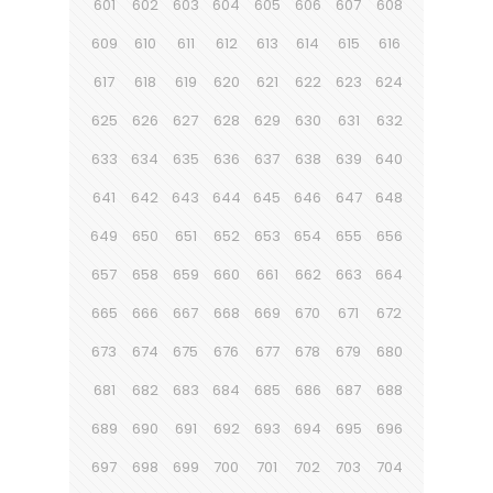
601
602
603
604
605
606
607
608
609
610
611
612
613
614
615
616
617
618
619
620
621
622
623
624
625
626
627
628
629
630
631
632
633
634
635
636
637
638
639
640
641
642
643
644
645
646
647
648
649
650
651
652
653
654
655
656
657
658
659
660
661
662
663
664
665
666
667
668
669
670
671
672
673
674
675
676
677
678
679
680
681
682
683
684
685
686
687
688
689
690
691
692
693
694
695
696
697
698
699
700
701
702
703
704