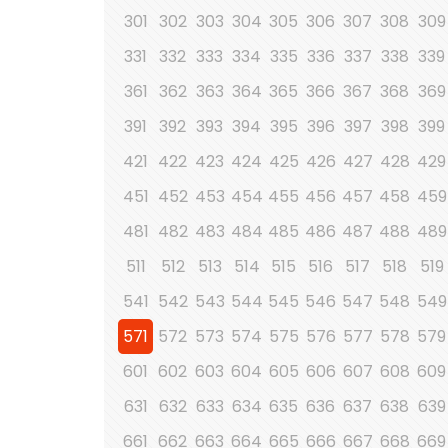
301
302
303
304
305
306
307
308
309
331
332
333
334
335
336
337
338
339
361
362
363
364
365
366
367
368
369
391
392
393
394
395
396
397
398
399
421
422
423
424
425
426
427
428
429
451
452
453
454
455
456
457
458
459
481
482
483
484
485
486
487
488
489
511
512
513
514
515
516
517
518
519
541
542
543
544
545
546
547
548
549
571
572
573
574
575
576
577
578
579
601
602
603
604
605
606
607
608
609
631
632
633
634
635
636
637
638
639
661
662
663
664
665
666
667
668
669