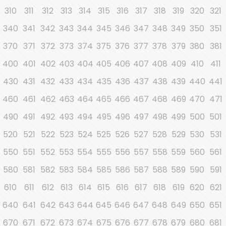
310
311
312
313
314
315
316
317
318
319
320
321
340
341
342
343
344
345
346
347
348
349
350
351
370
371
372
373
374
375
376
377
378
379
380
381
400
401
402
403
404
405
406
407
408
409
410
411
430
431
432
433
434
435
436
437
438
439
440
441
460
461
462
463
464
465
466
467
468
469
470
471
490
491
492
493
494
495
496
497
498
499
500
501
520
521
522
523
524
525
526
527
528
529
530
531
550
551
552
553
554
555
556
557
558
559
560
561
580
581
582
583
584
585
586
587
588
589
590
591
610
611
612
613
614
615
616
617
618
619
620
621
640
641
642
643
644
645
646
647
648
649
650
651
670
671
672
673
674
675
676
677
678
679
680
681