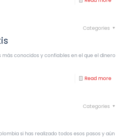
Read more
Categories
is
más conocidos y confiables en el que el dinero
Read more
Categories
ombia si has realizado todos esos pasos y aún