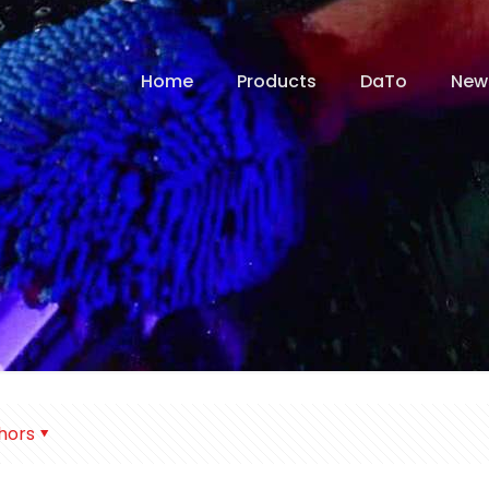
Home
Products
DaTo
New
hors