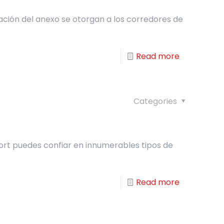
ación del anexo se otorgan a los corredores de
Read more
Categories
ort puedes confiar en innumerables tipos de
Read more