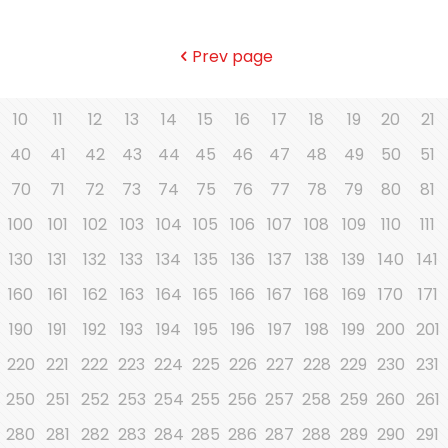
Prev page
10
11
12
13
14
15
16
17
18
19
20
21
40
41
42
43
44
45
46
47
48
49
50
51
70
71
72
73
74
75
76
77
78
79
80
81
100
101
102
103
104
105
106
107
108
109
110
111
130
131
132
133
134
135
136
137
138
139
140
141
160
161
162
163
164
165
166
167
168
169
170
171
190
191
192
193
194
195
196
197
198
199
200
201
220
221
222
223
224
225
226
227
228
229
230
231
250
251
252
253
254
255
256
257
258
259
260
261
280
281
282
283
284
285
286
287
288
289
290
291