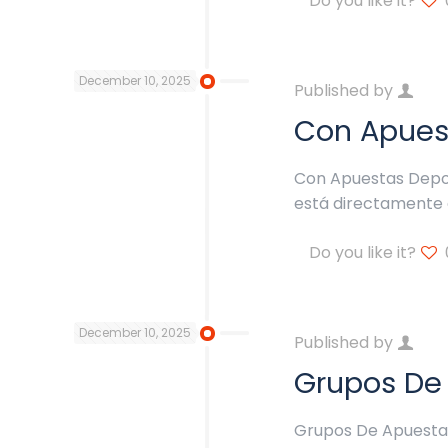
Do you like it?
December 10, 2025
Published by
Con Apuest
Con Apuestas Depor
está directamente 
Do you like it?
December 10, 2025
Published by
Grupos De
Grupos De Apuestas