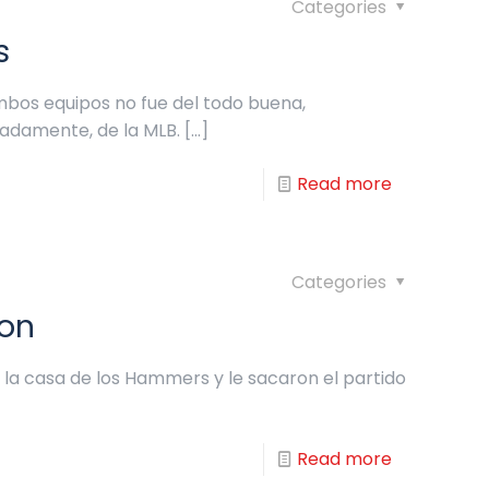
Categories
s
bos equipos no fue del todo buena,
adamente, de la MLB.
[…]
Read more
Categories
ion
la casa de los Hammers y le sacaron el partido
Read more