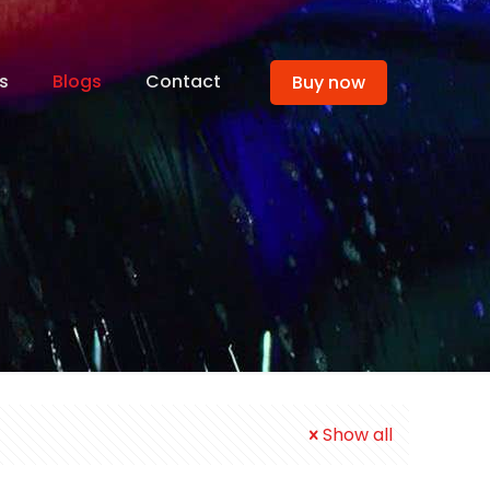
s
Blogs
Contact
Buy now
Show all