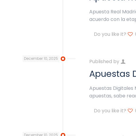
Apuesta Real Madrid
acuerdo con la eta
Do you like it?
December 10, 2025
Published by
Apuestas D
Apuestas Digitales 
apuestas, sabe reac
Do you like it?
December 10, 2025