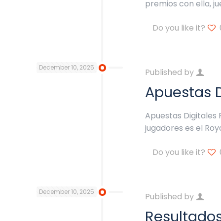
premios con ella, 
Do you like it?
December 10, 2025
Published by
Apuestas D
Apuestas Digitales 
jugadores es el Roy
Do you like it?
December 10, 2025
Published by
Resultados