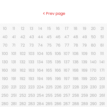
Prev page
10
11
12
13
14
15
16
17
18
19
20
21
40
41
42
43
44
45
46
47
48
49
50
51
70
71
72
73
74
75
76
77
78
79
80
81
100
101
102
103
104
105
106
107
108
109
110
111
130
131
132
133
134
135
136
137
138
139
140
141
160
161
162
163
164
165
166
167
168
169
170
171
190
191
192
193
194
195
196
197
198
199
200
201
220
221
222
223
224
225
226
227
228
229
230
231
250
251
252
253
254
255
256
257
258
259
260
261
280
281
282
283
284
285
286
287
288
289
290
291