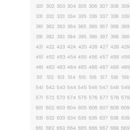
301
302
303
304
305
306
307
308
309
331
332
333
334
335
336
337
338
339
361
362
363
364
365
366
367
368
369
391
392
393
394
395
396
397
398
399
421
422
423
424
425
426
427
428
429
451
452
453
454
455
456
457
458
459
481
482
483
484
485
486
487
488
489
511
512
513
514
515
516
517
518
519
541
542
543
544
545
546
547
548
549
571
572
573
574
575
576
577
578
579
601
602
603
604
605
606
607
608
609
631
632
633
634
635
636
637
638
639
661
662
663
664
665
666
667
668
669