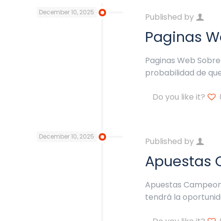
December 10, 2025
Published by
Paginas W
Paginas Web Sobre 
probabilidad de que
Do you like it?
December 10, 2025
Published by
Apuestas
Apuestas Campeon ¿E
tendrá la oportuni