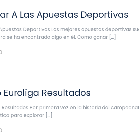
r A Las Apuestas Deportivas
puestas Deportivas Las mejores apuestas deportivas sue
ora se ha encontrado algo en él. Como ganar
[…]
0
 Euroliga Resultados
a Resultados Por primera vez en la historia del campeona
tica para explorar
[…]
0