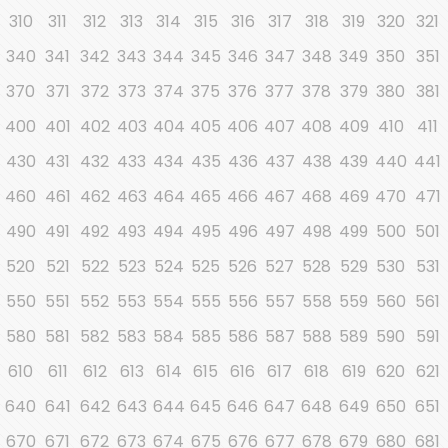
310
311
312
313
314
315
316
317
318
319
320
321
340
341
342
343
344
345
346
347
348
349
350
351
370
371
372
373
374
375
376
377
378
379
380
381
400
401
402
403
404
405
406
407
408
409
410
411
430
431
432
433
434
435
436
437
438
439
440
441
460
461
462
463
464
465
466
467
468
469
470
471
490
491
492
493
494
495
496
497
498
499
500
501
520
521
522
523
524
525
526
527
528
529
530
531
550
551
552
553
554
555
556
557
558
559
560
561
580
581
582
583
584
585
586
587
588
589
590
591
610
611
612
613
614
615
616
617
618
619
620
621
640
641
642
643
644
645
646
647
648
649
650
651
670
671
672
673
674
675
676
677
678
679
680
681