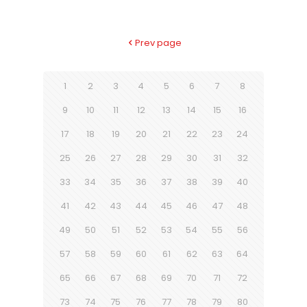
Prev page
1
2
3
4
5
6
7
8
9
10
11
12
13
14
15
16
17
18
19
20
21
22
23
24
25
26
27
28
29
30
31
32
33
34
35
36
37
38
39
40
41
42
43
44
45
46
47
48
49
50
51
52
53
54
55
56
57
58
59
60
61
62
63
64
65
66
67
68
69
70
71
72
73
74
75
76
77
78
79
80