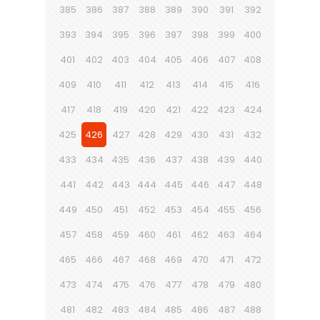
385
386
387
388
389
390
391
392
393
394
395
396
397
398
399
400
401
402
403
404
405
406
407
408
409
410
411
412
413
414
415
416
417
418
419
420
421
422
423
424
425
426
427
428
429
430
431
432
433
434
435
436
437
438
439
440
441
442
443
444
445
446
447
448
449
450
451
452
453
454
455
456
457
458
459
460
461
462
463
464
465
466
467
468
469
470
471
472
473
474
475
476
477
478
479
480
481
482
483
484
485
486
487
488