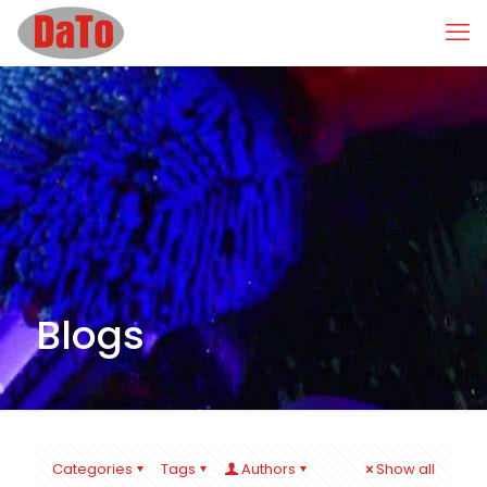
Blogs
Categories
Tags
Authors
Show all