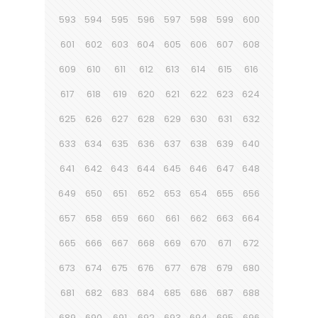
593
594
595
596
597
598
599
600
601
602
603
604
605
606
607
608
609
610
611
612
613
614
615
616
617
618
619
620
621
622
623
624
625
626
627
628
629
630
631
632
633
634
635
636
637
638
639
640
641
642
643
644
645
646
647
648
649
650
651
652
653
654
655
656
657
658
659
660
661
662
663
664
665
666
667
668
669
670
671
672
673
674
675
676
677
678
679
680
681
682
683
684
685
686
687
688
689
690
691
692
693
694
695
696