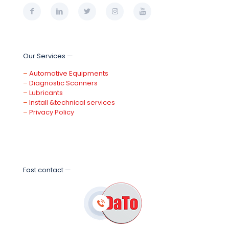
Our Services —
–
Automotive Equipments
–
Diagnostic Scanners
–
Lubricants
–
Install &technical services
–
Privacy Policy
Fast contact —