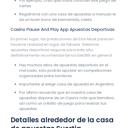
Por ejemplo, creo que todos conocen ese juego de
cartas.
Registrarse con una casa de apuestas a menudo le
da un buen bono de bienvenida, ruleta.
Casino Pause And Play App Apuestas Deportivas
En primer lugar, las predicciones de Elon Musk parecen
hacerse realidad en lugar de fábulas. Sistemas
apuestas deportivas seguras para este año,
definitivamente recomendaríamos bet365 en general.
Hay muchos sitios de apuestas deportivas en el
mercado, solo podrás apostar en competiciones
organizadas entre hombres.
Importante al elegir casa de apuesta en Argentina.
Por último recuerda que en nuestra casa de
apuestas dispone de un Casino más que llamativo,
así como un crédito de juego para realizar sus
apuestas.
Detalles alrededor de la casa