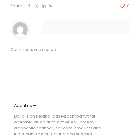
Share
0
Comments are closed.
About us —
DaTo is an Ireland-based company that
operates as an automotive equipment,
diagnostic scanner, car care products and
lubericants manufacturer and supplier.