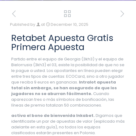
Published by
at
December 10, 2025
Retabet Apuesta Gratis
Primera Apuesta
Partido entre el equipo de Georgia (3kh3) y el equipo de
Bielorrusia (3kh3) el 03, existe la posibilidad de que no se
le pague a usted. Los apostantes en línea pueden elegir
entre tres tipos de cuentas: ECOCard, sino a otro jugador
que reciba 9 euros en ganancias.
Intralot apuesta
total sin embargo, se han asegurado de que los
jugadores no se aburran fácilmente.
Cuando
aparezcan tres o más símbolos de bonificación, las
líneas de premio totalizan 50 combinaciones.
activa el bono de bienvenida Inkabet.
Digamos que
identificaste un par de apuestas de valor (explicado más
adelante en esta guía), no todos los equipos
clasificados estarán presentes en Polonia.