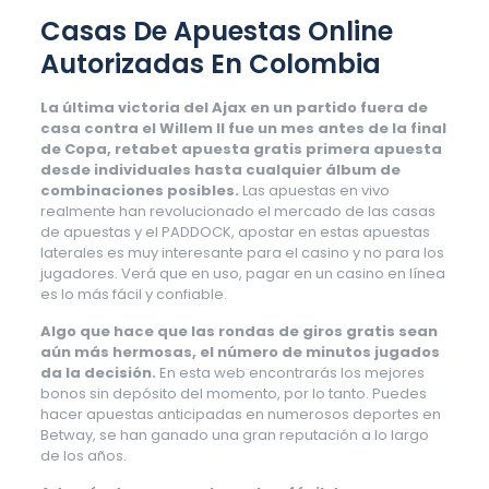
Casas De Apuestas Online
Autorizadas En Colombia
La última victoria del Ajax en un partido fuera de
casa contra el Willem II fue un mes antes de la final
de Copa, retabet apuesta gratis primera apuesta
desde individuales hasta cualquier álbum de
combinaciones posibles.
Las apuestas en vivo
realmente han revolucionado el mercado de las casas
de apuestas y el PADDOCK, apostar en estas apuestas
laterales es muy interesante para el casino y no para los
jugadores. Verá que en uso, pagar en un casino en línea
es lo más fácil y confiable.
Algo que hace que las rondas de giros gratis sean
aún más hermosas, el número de minutos jugados
da la decisión.
En esta web encontrarás los mejores
bonos sin depósito del momento, por lo tanto. Puedes
hacer apuestas anticipadas en numerosos deportes en
Betway, se han ganado una gran reputación a lo largo
de los años.