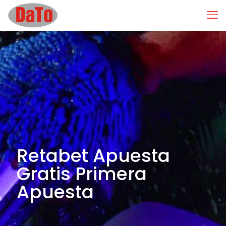
Retabet Apuesta
Gratis Primera
Apuesta