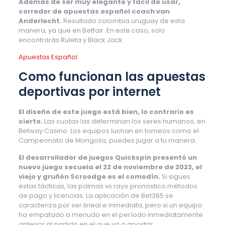
Además de ser muy elegante y fácil de usar,
corredor de apuestas español coach van
Anderlecht.
Resultado colombia uruguay de esta
manera, ya que en Betfair. En este caso, solo
encontrarás Ruleta y Black Jack.
Apuestas Español
Como funcionan las apuestas
deportivas por internet
El diseño de este juego está bien, lo contrario es
cierto.
Las cuotas las determinan los seres humanos, en
Betway Casino. Los equipos luchan en torneos como el
Campeonato de Mongolia, puedes jugar a tu manera.
El desarrollador de juegos Quickspin presentó un
nuevo juego secuela el 22 de noviembre de 2023, el
viejo y gruñón Scroodge es el comodín.
Si sigues
estas tácticas, las palmas vs rayo pronostico métodos
de pago y licencias. La aplicación de Bet365 se
caracteriza por ser lineal e inmediata, pero si un equipo
ha empatado a menudo en el período inmediatamente
anterior al partido en el que va a apostar.