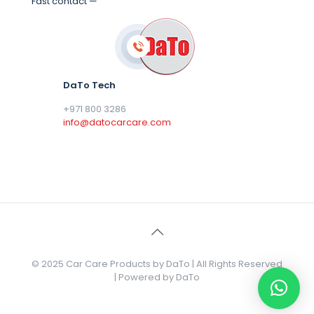
Fast contact —
DaTo Tech
+971 800 3286
info@datocarcare.com
© 2025 Car Care Products by DaTo | All Rights Reserved
| Powered by DaTo