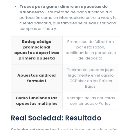
Trucos para ganar dinero en apuestas de
baloncesto
: Este método de pago funciona a la
perfección como un intermediario entre la web y tu
cuenta bancaria, que también se puede usar para
compras en línea y.
Bodog código
Pronostico de futbol foro
promocional
por esta razón,
apuestas deportivas
bonificando un porcentaje
primera apuesta
del depósito.
Finalmente, puedes jugar
Apuestas android
legalmente en el casino
formula 1
GGPoker en los Países
Bajos.
Como funcionan las
Ventajas de las apuestas
apuestas multiples
combinadas o Parley.
Real Sociedad: Resultado
Calcular roi apuestas
En esta página puede leer más