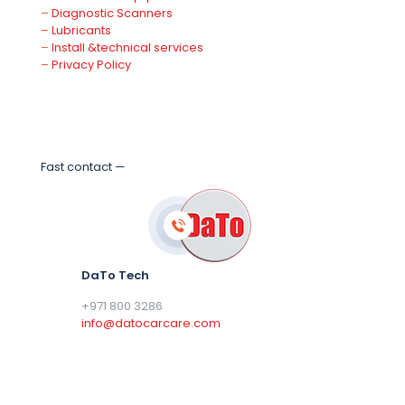
–
Diagnostic Scanners
–
Lubricants
–
Install &technical services
–
Privacy Policy
Fast contact —
DaTo Tech
+971 800 3286
info@datocarcare.com