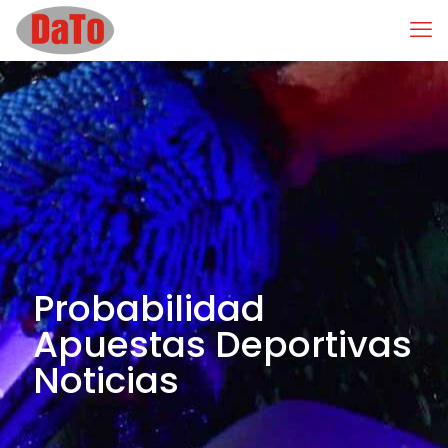
Probabilidad
Apuestas Deportivas
Noticias